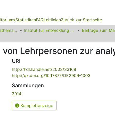
itorium
Statistiken
FAQ
Leitlinien
Zurück zur Startseite
01 Fakultät für Mathematik
Institut für Entwicklung und Erforschung des Mathematikunterrichts
la von Lehrpersonen zur ana
URI
http://hdl.handle.net/2003/33168
http://dx.doi.org/10.17877/DE290R-1003
Sammlungen
2014
Komplettanzeige