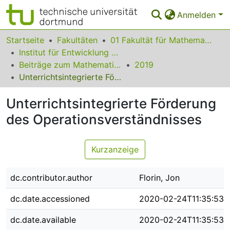
Anmelden
Bereiche & Sammlungen
Startseite
Fakultäten
01 Fakultät für Mathematik
Institut für Entwicklung und Erforschung des Mathematikunterrichts
Das gesamte Repositorium
Beiträge zum Mathematikunterricht
2019
Unterrichtsintegrierte Förderung des Operationsverständnisses
Statistiken
Unterrichtsintegrierte Förderung
FAQ
des Operationsverständnisses
Leitlinien
Zurück zur Startseite
Kurzanzeige
dc.contributor.author
Florin, Jon
dc.date.accessioned
2020-02-24T11:35:53Z
dc.date.available
2020-02-24T11:35:53Z