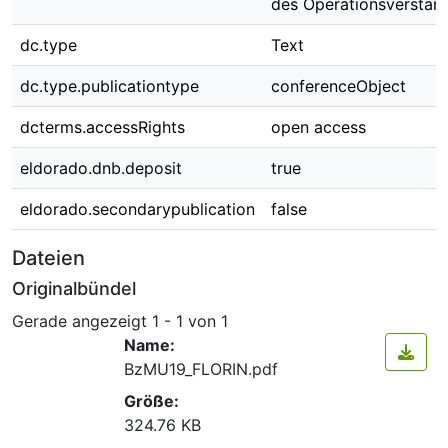
des Operationsverstän
dc.type
Text
dc.type.publicationtype
conferenceObject
dcterms.accessRights
open access
eldorado.dnb.deposit
true
eldorado.secondarypublication
false
Dateien
Originalbündel
Gerade angezeigt
1 - 1 von 1
Name:
BzMU19_FLORIN.pdf
Größe:
324.76 KB