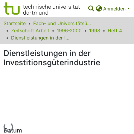
Anmelden
Bereiche & Sammlungen
Startseite
Fach- und Universitätsübergreifendes
Zeitschrift Arbeit
1996-2000
1998
Heft 4
Das gesamte Repositorium
Dienstleistungen in der Investitionsgüterindustrie
Statistiken
Dienstleistungen in der
FAQ
Investitionsgüterindustrie
Leitlinien
Zurück zur Startseite
Lade...
Datum