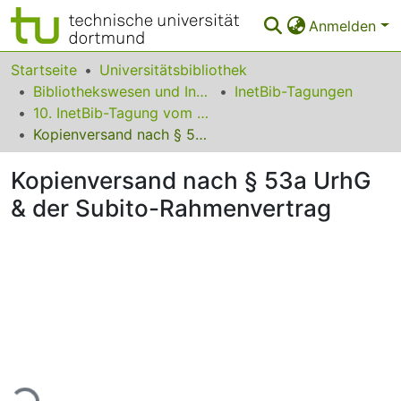
Anmelden
Bereiche & Sammlungen
Startseite
Universitätsbibliothek
Bibliothekswesen und Information
InetBib-Tagungen
Das gesamte Repositorium
10. InetBib-Tagung vom 9. bis 11. April 2008 in Würzburg
Kopienversand nach § 53a UrhG & der Subito-Rahmenvertrag
Statistiken
Kopienversand nach § 53a UrhG
FAQ
& der Subito-Rahmenvertrag
Leitlinien
Zurück zur Startseite
Lade...