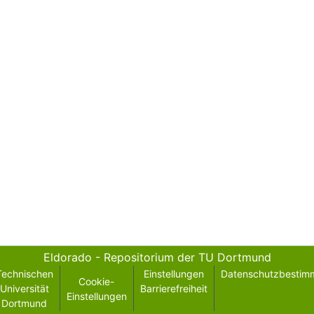
Eldorado - Repositorium der TU Dortmund
Technischen
Einstellungen
Datenschutzbestim
Cookie-
Universität
Barrierefreiheit
Einstellungen
Dortmund