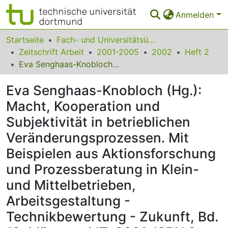
Anmelden
Bereiche & Sammlungen
Startseite
Fach- und Universitätsübergreifendes
Zeitschrift Arbeit
2001-2005
2002
Heft 2
Das gesamte Repositorium
Eva Senghaas-Knobloch (Hg.): Macht, Kooperation und Subjektivität in betrieblichen Veränderungsprozessen. Mit Beispielen aus Aktionsforschung und Prozessberatung in Klein- und Mittelbetrieben, Arbeitsgestaltung - Technikbewertung - Zukunft, Bd. 12, Münster: LIT, 2001, ISBN 3-8258-5487-6 6 u. 198 S., DM 39.80/ 20,90 Euro
Statistiken
Eva Senghaas-Knobloch (Hg.):
FAQ
Macht, Kooperation und
Subjektivität in betrieblichen
Leitlinien
Veränderungsprozessen. Mit
Zurück zur Startseite
Beispielen aus Aktionsforschung
und Prozessberatung in Klein-
und Mittelbetrieben,
Arbeitsgestaltung -
Technikbewertung - Zukunft, Bd.