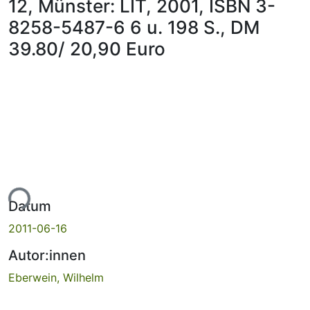
12, Münster: LIT, 2001, ISBN 3-
8258-5487-6 6 u. 198 S., DM
39.80/ 20,90 Euro
ade...
Datum
2011-06-16
Autor:innen
Eberwein, Wilhelm