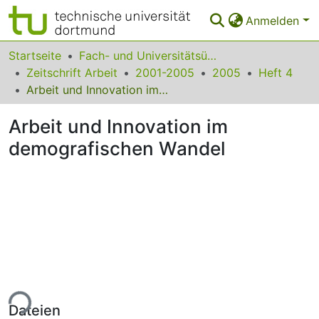
Anmelden
Bereiche & Sammlungen
Startseite
Fach- und Universitätsübergreifendes
Zeitschrift Arbeit
2001-2005
2005
Heft 4
Das gesamte Repositorium
Arbeit und Innovation im demografischen Wandel
Statistiken
Arbeit und Innovation im
FAQ
demografischen Wandel
Leitlinien
Zurück zur Startseite
ade...
Dateien