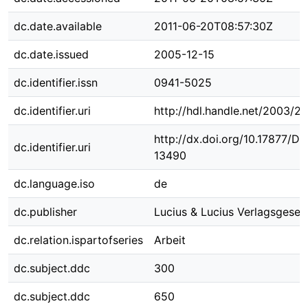
dc.date.available
2011-06-20T08:57:30Z
dc.date.issued
2005-12-15
dc.identifier.issn
0941-5025
dc.identifier.uri
http://hdl.handle.net/2003/2
http://dx.doi.org/10.17877/D
dc.identifier.uri
13490
dc.language.iso
de
dc.publisher
Lucius & Lucius Verlagsgesell
dc.relation.ispartofseries
Arbeit
dc.subject.ddc
300
dc.subject.ddc
650