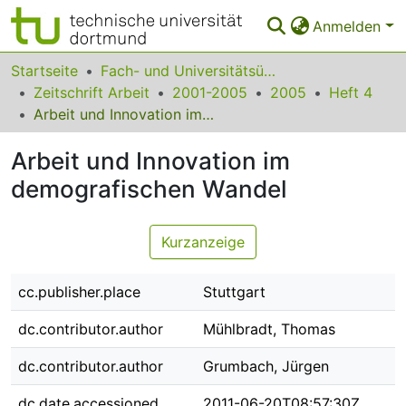
Anmelden
Bereiche & Sammlungen
Startseite
Fach- und Universitätsübergreifendes
Zeitschrift Arbeit
2001-2005
2005
Heft 4
Das gesamte Repositorium
Arbeit und Innovation im demografischen Wandel
Statistiken
Arbeit und Innovation im
FAQ
demografischen Wandel
Leitlinien
Kurzanzeige
Zurück zur Startseite
cc.publisher.place
Stuttgart
dc.contributor.author
Mühlbradt, Thomas
dc.contributor.author
Grumbach, Jürgen
dc.date.accessioned
2011-06-20T08:57:30Z