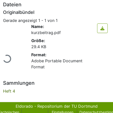
Dateien
Originalbündel
Gerade angezeigt
1 - 1 von 1
Name:
kurzbeitrag.pdf
Größe:
29.4 KB
Lade...
Format:
Adobe Portable Document
Format
Sammlungen
Heft 4
Eldorado - Repositorium der TU Dortmund
Technischen
Einstellungen
Datenschutzbestim