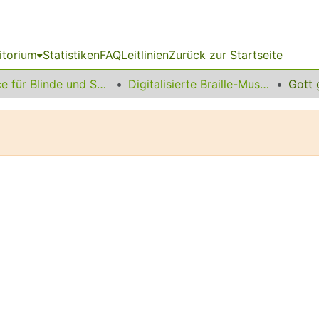
itorium
Statistiken
FAQ
Leitlinien
Zurück zur Startseite
Service für Blinde und Sehbehinderte
Digitalisierte Braille-Musik-Matrizen des VzfB
Gott 