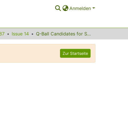
Anmelden
87
Issue 14
Q-Ball Candidates for Self-Interacting Dark Matter
Zur Startseite