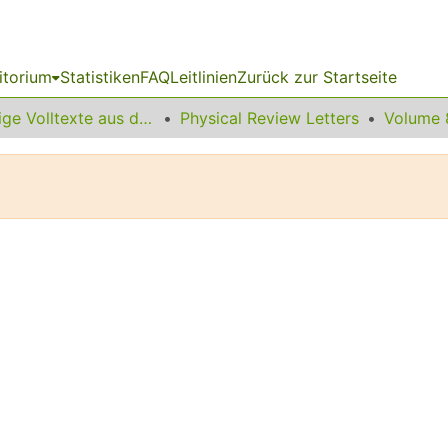
itorium
Statistiken
FAQ
Leitlinien
Zurück zur Startseite
Sonstige Volltexte aus dem Bibliotheksangebot
Physical Review Letters
Volume 