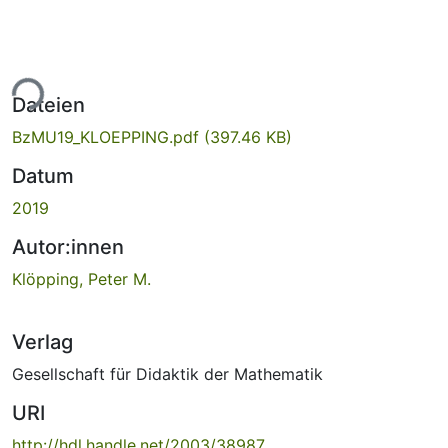
ade...
Dateien
BzMU19_KLOEPPING.pdf
(397.46 KB)
Datum
2019
Autor:innen
Klöpping, Peter M.
Verlag
Gesellschaft für Didaktik der Mathematik
URI
http://hdl.handle.net/2003/38987