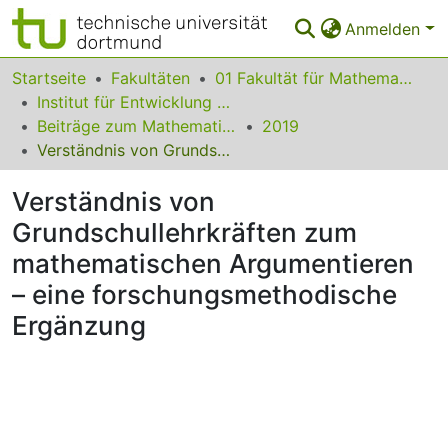
Anmelden
Bereiche & Sammlungen
Startseite
Fakultäten
01 Fakultät für Mathematik
Institut für Entwicklung und Erforschung des Mathematikunterrichts
Das gesamte Repositorium
Beiträge zum Mathematikunterricht
2019
Verständnis von Grundschullehrkräften zum mathematischen Argumentieren – eine forschungsmethodische Ergänzung
Statistiken
Verständnis von
FAQ
Grundschullehrkräften zum
Leitlinien
mathematischen Argumentieren
Zurück zur Startseite
– eine forschungsmethodische
Ergänzung