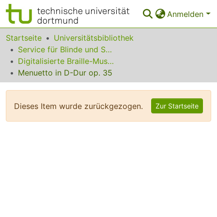
Anmelden
Bereiche & Sammlungen
Startseite
Universitätsbibliothek
Service für Blinde und Sehbehinderte
Das gesamte Repositorium
Digitalisierte Braille-Musik-Matrizen des VzfB
Menuetto in D-Dur op. 35
Statistiken
FAQ
Dieses Item wurde zurückgezogen.
Zur Startseite
Leitlinien
Zurück zur Startseite