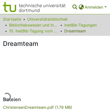
Anmelden
Bereiche & Sammlungen
Startseite
Universitätsbibliothek
Bibliothekswesen und Information
InetBib-Tagungen
Das gesamte Repositorium
10. InetBib-Tagung vom 9. bis 11. April 2008 in Würzburg
Dreamteam
Statistiken
Dreamteam
FAQ
Leitlinien
Zurück zur Startseite
Lade...
Dateien
ChristensenDreamteam.pdf
(1.79 MB)