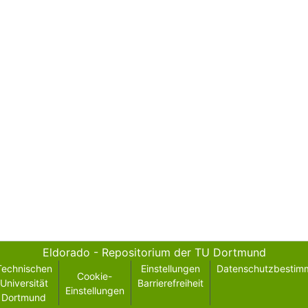
Eldorado - Repositorium der TU Dortmund
Technischen
Einstellungen
Datenschutzbestim
Cookie-
Universität
Barrierefreiheit
Einstellungen
Dortmund