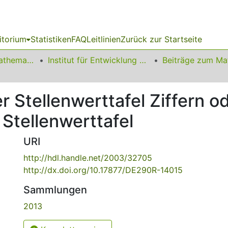
itorium
Statistiken
FAQ
Leitlinien
Zurück zur Startseite
01 Fakultät für Mathematik
Institut für Entwicklung und Erforschung des Mathematikunterrichts
r Stellenwerttafel Ziffern o
 Stellenwerttafel
URI
http://hdl.handle.net/2003/32705
http://dx.doi.org/10.17877/DE290R-14015
Sammlungen
2013