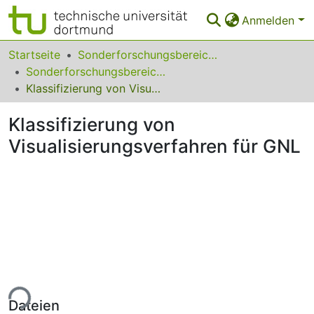
Anmelden
Bereiche & Sammlungen
Startseite
Sonderforschungsbereiche
Sonderforschungsbereich (SFB) 559
Das gesamte Repositorium
Klassifizierung von Visualisierungsverfahren für GNL
Statistiken
Klassifizierung von
FAQ
Visualisierungsverfahren für GNL
Leitlinien
Zurück zur Startseite
ade...
Dateien