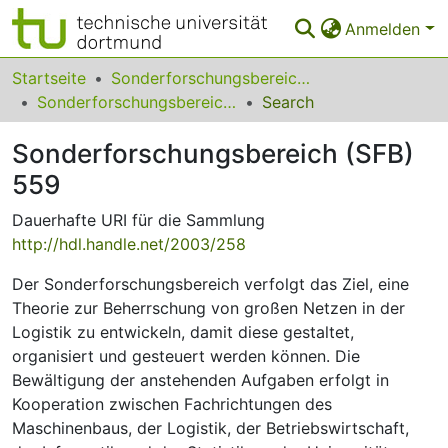
Anmelden
Bereiche & Sammlungen
Startseite
Sonderforschungsbereiche
Sonderforschungsbereich (SFB) 559
Search
Das gesamte Repositorium
Sonderforschungsbereich (SFB)
Statistiken
559
FAQ
Dauerhafte URI für die Sammlung
Leitlinien
http://hdl.handle.net/2003/258
Zurück zur Startseite
Der Sonderforschungsbereich verfolgt das Ziel, eine
Theorie zur Beherrschung von großen Netzen in der
Logistik zu entwickeln, damit diese gestaltet,
organisiert und gesteuert werden können. Die
Bewältigung der anstehenden Aufgaben erfolgt in
Kooperation zwischen Fachrichtungen des
Maschinenbaus, der Logistik, der Betriebswirtschaft,