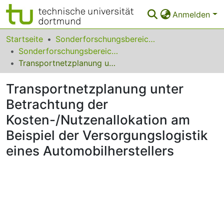
Anmelden
Bereiche & Sammlungen
Startseite
Sonderforschungsbereiche
Sonderforschungsbereich (SFB) 559
Das gesamte Repositorium
Transportnetzplanung unter Betrachtung der Kosten-/Nutzenallokation am Beispiel der Versorgungslogistik eines Automobilherstellers
Statistiken
Transportnetzplanung unter
FAQ
Betrachtung der
Kosten-/Nutzenallokation am
Leitlinien
Beispiel der Versorgungslogistik
Zurück zur Startseite
eines Automobilherstellers