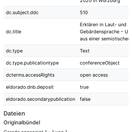
2020 in Würzburg
dc.subject.ddc
510
Erklären in Laut- und
dc.title
Gebärdensprache – Unt
aus einer semiotischen
dc.type
Text
dc.type.publicationtype
conferenceObject
dcterms.accessRights
open access
eldorado.dnb.deposit
true
eldorado.secondarypublication
false
Dateien
Originalbündel
Gerade angezeigt
1 - 1 von 1