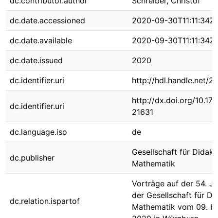
dc.contributor.author
Schreiber, Christof
dc.date.accessioned
2020-09-30T11:11:34Z
dc.date.available
2020-09-30T11:11:34Z
dc.date.issued
2020
dc.identifier.uri
http://hdl.handle.net/
http://dx.doi.org/10.1
dc.identifier.uri
21631
dc.language.iso
de
Gesellschaft für Didakt
dc.publisher
Mathematik
Vorträge auf der 54. J
der Gesellschaft für Di
dc.relation.ispartof
Mathematik vom 09. bi