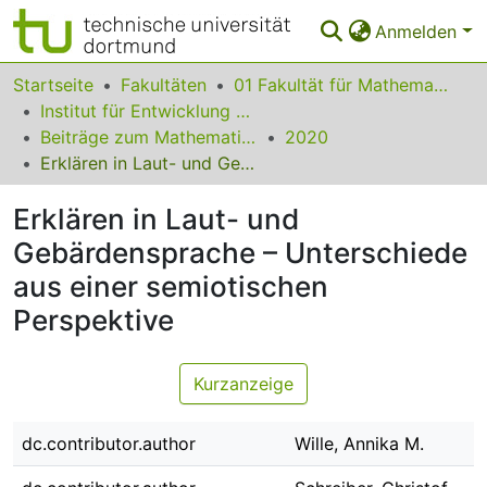
Anmelden
Bereiche & Sammlungen
Startseite
Fakultäten
01 Fakultät für Mathematik
Institut für Entwicklung und Erforschung des Mathematikunterrichts
Das gesamte Repositorium
Beiträge zum Mathematikunterricht
2020
Erklären in Laut- und Gebärdensprache – Unterschiede aus einer semiotischen Perspektive
Statistiken
Erklären in Laut- und
FAQ
Gebärdensprache – Unterschiede
Leitlinien
aus einer semiotischen
Zurück zur Startseite
Perspektive
Kurzanzeige
dc.contributor.author
Wille, Annika M.