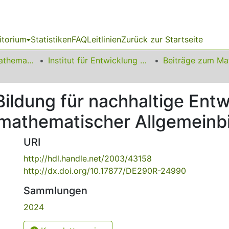
itorium
Statistiken
FAQ
Leitlinien
Zurück zur Startseite
01 Fakultät für Mathematik
Institut für Entwicklung und Erforschung des Mathematikunterrichts
ildung für nachhaltige Entw
l mathematischer Allgemeinb
URI
http://hdl.handle.net/2003/43158
http://dx.doi.org/10.17877/DE290R-24990
Sammlungen
2024