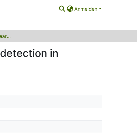
Anmelden
A scalable machine learning system for anomaly detection in manufacturing
detection in