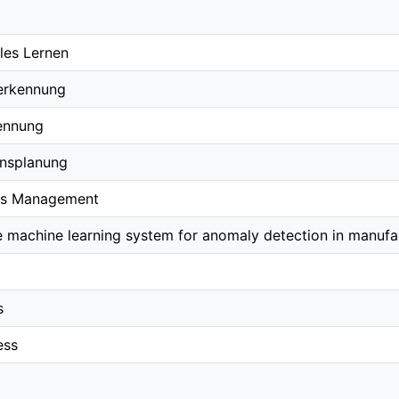
les Lernen
erkennung
ennung
onsplanung
ns Management
e machine learning system for anomaly detection in manufa
s
ess