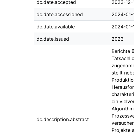
dc.date.accepted
2023-12-
dc.date.accessioned
2024-01-
dc.date.available
2024-01-
dc.date.issued
2023
Berichte 
Tatsächli
zugenomme
stellt ne
Produktio
Herausfor
charakter
ein vielv
Algorithm
Prozessve
dc.description.abstract
versuchen
Projekte 