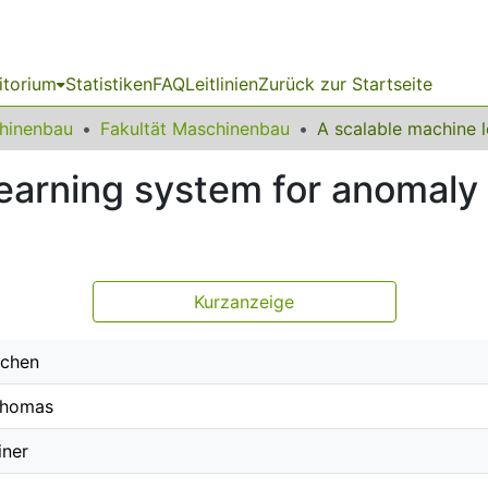
itorium
Statistiken
FAQ
Leitlinien
Zurück zur Startseite
chinenbau
Fakultät Maschinenbau
earning system for anomaly 
Kurzanzeige
ochen
Thomas
iner