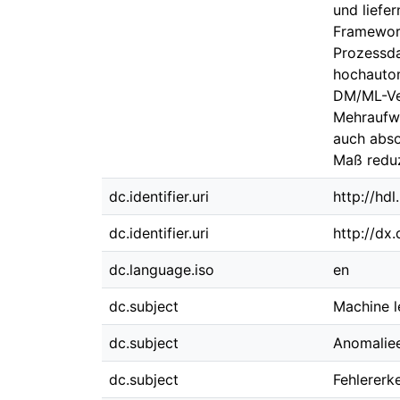
und liefer
Framework
Prozessda
hochautom
DM/ML-Ver
Mehraufwa
auch abso
Maß reduz
dc.identifier.uri
http://hd
dc.identifier.uri
http://dx
dc.language.iso
en
dc.subject
Machine l
dc.subject
Anomalie
dc.subject
Fehlererk