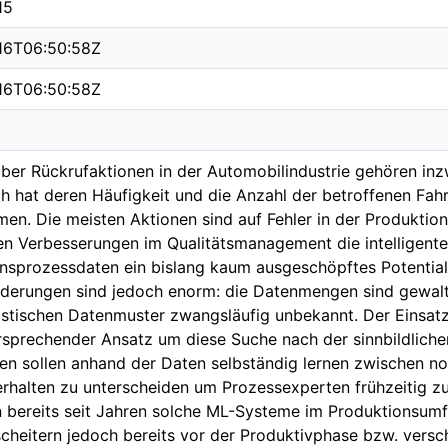
15
16T06:50:58Z
16T06:50:58Z
über Rückrufaktionen in der Automobilindustrie gehören in
ch hat deren Häufigkeit und die Anzahl der betroffenen Fah
n. Die meisten Aktionen sind auf Fehler in der Produktion 
ben Verbesserungen im Qualitätsmanagement die intelligent
nsprozessdaten ein bislang kaum ausgeschöpftes Potential 
derungen sind jedoch enorm: die Datenmengen sind gewaltig
istischen Datenmuster zwangsläufig unbekannt. Der Einsatz
ersprechender Ansatz um diese Suche nach der sinnbildlich
en sollen anhand der Daten selbständig lernen zwischen n
rhalten zu unterscheiden um Prozessexperten frühzeitig zu
 bereits seit Jahren solche ML-Systeme im Produktionsumfe
scheitern jedoch bereits vor der Produktivphase bzw. vers