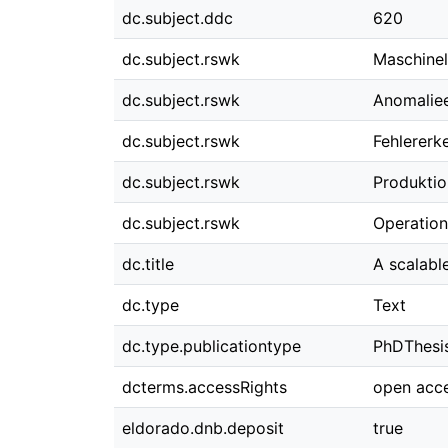
dc.subject.ddc
620
dc.subject.rswk
Maschinel
dc.subject.rswk
Anomalie
dc.subject.rswk
Fehlererk
dc.subject.rswk
Produkti
dc.subject.rswk
Operatio
dc.title
A scalabl
dc.type
Text
dc.type.publicationtype
PhDThesi
dcterms.accessRights
open acc
eldorado.dnb.deposit
true