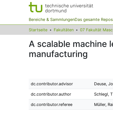
Bereiche & Sammlungen
Das gesamte Repos
Startseite
Fakultäten
07 Fakultät Mas
A scalable machine l
manufacturing
dc.contributor.advisor
Deuse, J
dc.contributor.author
Schlegl, 
dc.contributor.referee
Müller, Ra