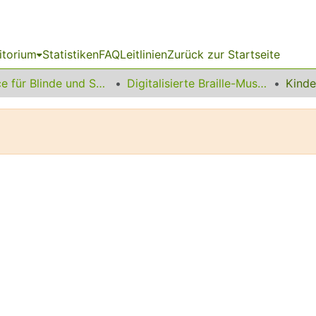
itorium
Statistiken
FAQ
Leitlinien
Zurück zur Startseite
Service für Blinde und Sehbehinderte
Digitalisierte Braille-Musik-Matrizen des VzfB
Kinde