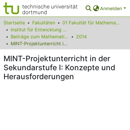
Anmelden
Bereiche & Sammlungen
Startseite
Fakultäten
01 Fakultät für Mathematik
Institut für Entwicklung und Erforschung des Mathematikunterrichts
Das gesamte Repositorium
Beiträge zum Mathematikunterricht
2014
MINT-Projektunterricht in der Sekundarstufe I: Konzepte und Herausforderungen
Statistiken
MINT-Projektunterricht in der
FAQ
Sekundarstufe I: Konzepte und
Leitlinien
Herausforderungen
Zurück zur Startseite