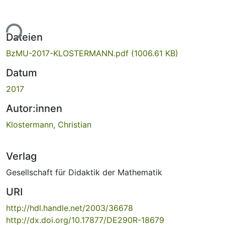
ade...
Dateien
BzMU-2017-KLOSTERMANN.pdf
(1006.61 KB)
Datum
2017
Autor:innen
Klostermann, Christian
Verlag
Gesellschaft für Didaktik der Mathematik
URI
http://hdl.handle.net/2003/36678
http://dx.doi.org/10.17877/DE290R-18679