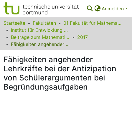
Anmelden
Bereiche & Sammlungen
Startseite
Fakultäten
01 Fakultät für Mathematik
Institut für Entwicklung und Erforschung des Mathematikunterrichts
Das gesamte Repositorium
Beiträge zum Mathematikunterricht
2017
Fähigkeiten angehender Lehrkräfte bei der Antizipation von Schülerargumenten bei Begründungsaufgaben
Statistiken
Fähigkeiten angehender
FAQ
Lehrkräfte bei der Antizipation
Leitlinien
von Schülerargumenten bei
Zurück zur Startseite
Begründungsaufgaben