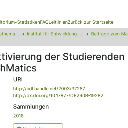
itorium
Statistiken
FAQ
Leitlinien
Zurück zur Startseite
01 Fakultät für Mathematik
Institut für Entwicklung und Erforschung des Mathematikunterrichts
ktivierung der Studierenden
hMatics
URI
http://hdl.handle.net/2003/37287
http://dx.doi.org/10.17877/DE290R-19282
Sammlungen
2018