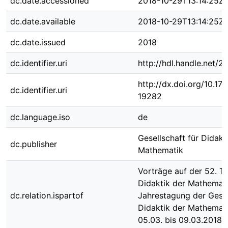
dc.date.accessioned
2018-10-29T13:14:25Z
dc.date.available
2018-10-29T13:14:25Z
dc.date.issued
2018
dc.identifier.uri
http://hdl.handle.net/
http://dx.doi.org/10.1
dc.identifier.uri
19282
dc.language.iso
de
Gesellschaft für Didakt
dc.publisher
Mathematik
Vorträge auf der 52. T
Didaktik der Mathemati
dc.relation.ispartof
Jahrestagung der Gesel
Didaktik der Mathemat
05.03. bis 09.03.2018 