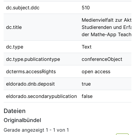
dc.subject.ddc
510
Medienvielfalt zur Akti
dc.title
Studierenden und Erfa
der Mathe-App TeachM
dc.type
Text
dc.type.publicationtype
conferenceObject
dcterms.accessRights
open access
eldorado.dnb.deposit
true
eldorado.secondarypublication
false
Dateien
Originalbündel
Gerade angezeigt
1 - 1 von 1