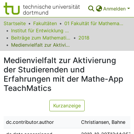
Anmelden
Bereiche & Sammlungen
Startseite
Fakultäten
01 Fakultät für Mathematik
Institut für Entwicklung und Erforschung des Mathematikunterrichts
Das gesamte Repositorium
Beiträge zum Mathematikunterricht
2018
Medienvielfalt zur Aktivierung der Studierenden und Erfahrungen mit der Mathe-App TeachMatics
Statistiken
Medienvielfalt zur Aktivierung
FAQ
der Studierenden und
Leitlinien
Erfahrungen mit der Mathe-App
Zurück zur Startseite
TeachMatics
Kurzanzeige
dc.contributor.author
Christiansen, Bahne