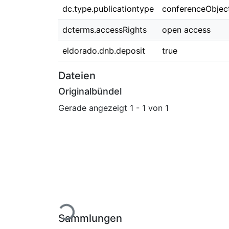
dc.type.publicationtype
conferenceObjec
dcterms.accessRights
open access
eldorado.dnb.deposit
true
Dateien
Originalbündel
Gerade angezeigt
1 - 1 von 1
Lade...
Sammlungen