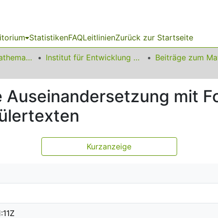
itorium
Statistiken
FAQ
Leitlinien
Zurück zur Startseite
01 Fakultät für Mathematik
Institut für Entwicklung und Erforschung des Mathematikunterrichts
 Auseinandersetzung mit Fo
ülertexten
Kurzanzeige
:11Z