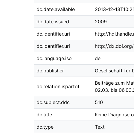
dc.date.available
2013-12-13T10:21
dc.date.issued
2009
dc.identifier.uri
http://hdl.handl
dc.identifier.uri
http://dx.doi.or
dc.language.iso
de
dc.publisher
Gesellschaft für
Beiträge zum Mat
dc.relation.ispartof
02.03. bis 06.03
dc.subject.ddc
510
dc.title
Keine Diagnose o
dc.type
Text