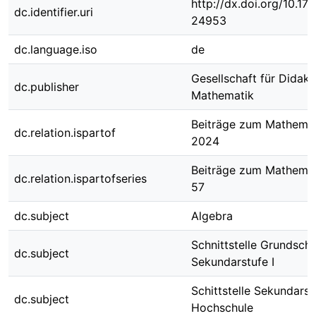
http://dx.doi.org/10.1
dc.identifier.uri
24953
dc.language.iso
de
Gesellschaft für Didakt
dc.publisher
Mathematik
Beiträge zum Mathemat
dc.relation.ispartof
2024
Beiträge zum Mathemat
dc.relation.ispartofseries
57
dc.subject
Algebra
Schnittstelle Grundsch
dc.subject
Sekundarstufe I
Schittstelle Sekundarst
dc.subject
Hochschule