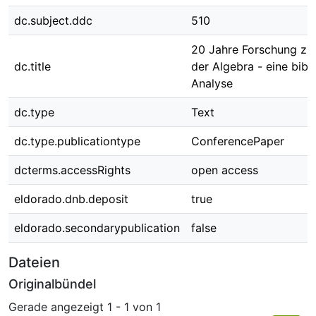
dc.subject.ddc
510
20 Jahre Forschung zur
dc.title
der Algebra - eine bibl
Analyse
dc.type
Text
dc.type.publicationtype
ConferencePaper
dcterms.accessRights
open access
eldorado.dnb.deposit
true
eldorado.secondarypublication
false
Dateien
Originalbündel
Gerade angezeigt
1 - 1 von 1