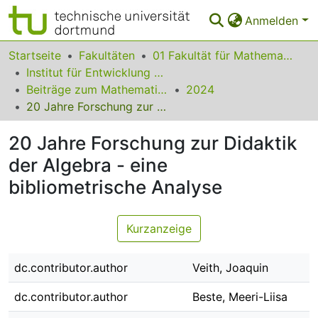
Anmelden
Bereiche & Sammlungen
Startseite
Fakultäten
01 Fakultät für Mathematik
Institut für Entwicklung und Erforschung des Mathematikunterrichts
Das gesamte Repositorium
Beiträge zum Mathematikunterricht
2024
20 Jahre Forschung zur Didaktik der Algebra - eine bibliometrische Analyse
Statistiken
20 Jahre Forschung zur Didaktik
FAQ
der Algebra - eine
Leitlinien
bibliometrische Analyse
Zurück zur Startseite
Kurzanzeige
dc.contributor.author
Veith, Joaquin
dc.contributor.author
Beste, Meeri-Liisa