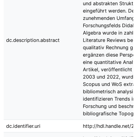
und abstrakten Struktu
eingeführt werden. De
zunehmenden Umfang 
Forschungsfelds Didakt
Algebra wurde in zahlr
dc.description.abstract
Literature Reviews bere
qualitativ Rechnung ge
ergänzen diese Perspe
eine quantitative Analy
Artikel, veröffentlicht 
2003 und 2022, wurde
Scopus und WoS extrah
bibliometrisch analysier
identifizieren Trends in
Forschung und beschrei
bibliografische Topogra
dc.identifier.uri
http://hdl.handle.net/