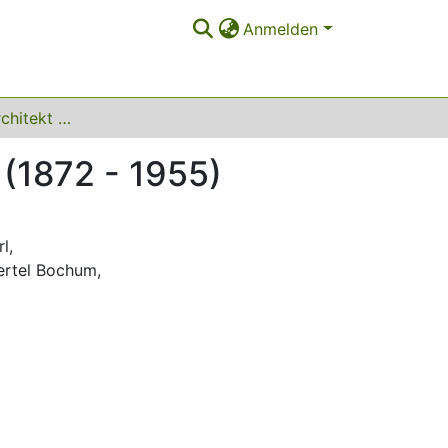
Anmelden
Der Bochumer Architekt Johann Carl Pinnekamp (1872 - 1955)
(1872 - 1955)
rl
,
ertel Bochum
,