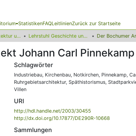
itorium
Statistiken
FAQ
Leitlinien
Zurück zur Startseite
10 Fakultät Architektur und Bauingenieurwesen
Lehrstuhl Geschichte und Theorie der Architektur (GTA)
ekt Johann Carl Pinnekamp 
Schlagwörter
Industriebau
,
Kirchenbau
,
Notkirchen
,
Pinnekamp, Ca
Ruhrgebietsarchitektur
,
Späthistorismus
,
Stadtparkvi
Villen
URI
http://hdl.handle.net/2003/30455
http://dx.doi.org/10.17877/DE290R-10668
Sammlungen