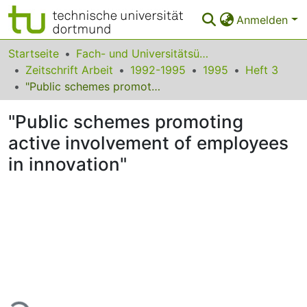
Anmelden
Bereiche & Sammlungen
Startseite
Fach- und Universitätsübergreifendes
Zeitschrift Arbeit
1992-1995
1995
Heft 3
Das gesamte Repositorium
"Public schemes promoting active involvement of employees in innovation"
Statistiken
"Public schemes promoting
FAQ
active involvement of employees
in innovation"
Leitlinien
Zurück zur Startseite