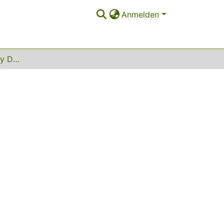
Anmelden
R3D3 Real Robo Rally Dare Devil Droids