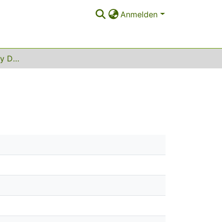
Anmelden
R3D3 Real Robo Rally Dare Devil Droids