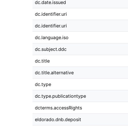
dc.date.issued
dc.identifier.uri
dc.identifier.uri
dc.language.iso
dc.subject.ddc
dc.title
dc.title.alternative
dc.type
dc.type.publicationtype
dcterms.accessRights
eldorado.dnb.deposit