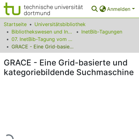
Anmelden
Bereiche & Sammlungen
Startseite
Universitätsbibliothek
Bibliothekswesen und Information
InetBib-Tagungen
Das gesamte Repositorium
07. InetBib-Tagung vom 12. bis 14. November 2003 in Frankfurt am Main
GRACE - Eine Grid-basierte und kategoriebildende Suchmaschine
Statistiken
GRACE - Eine Grid-basierte und
FAQ
kategoriebildende Suchmaschine
Leitlinien
Zurück zur Startseite
Lade...