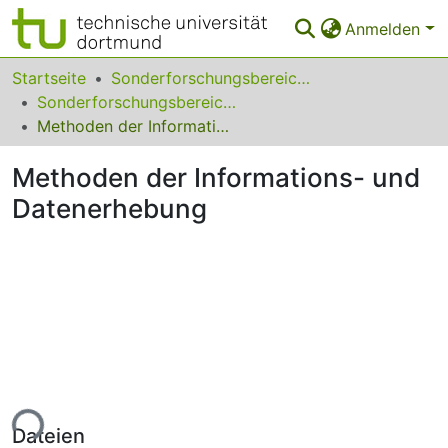
Anmelden
Bereiche & Sammlungen
Startseite
Sonderforschungsbereiche
Sonderforschungsbereich (SFB) 559
Das gesamte Repositorium
Methoden der Informations- und Datenerhebung
Statistiken
Methoden der Informations- und
FAQ
Datenerhebung
Leitlinien
Zurück zur Startseite
ade...
Dateien