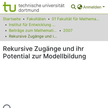
Anmelden
Bereiche & Sammlungen
Startseite
Fakultäten
01 Fakultät für Mathematik
Institut für Entwicklung und Erforschung des Mathematikunterrichts
Das gesamte Repositorium
Beiträge zum Mathematikunterricht
2007
Rekursive Zugänge und ihr Potential zur Modellbildung
Statistiken
Rekursive Zugänge und ihr
FAQ
Potential zur Modellbildung
Leitlinien
Zurück zur Startseite