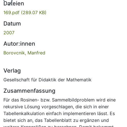
ade...
Dateien
169.pdf
(289.07 KB)
Datum
2007
Autor:innen
Borovcnik, Manfred
Verlag
Gesellschaft für Didaktik der Mathematik
Zusammenfassung
Für das Rosinen- bzw. Sammelbildproblem wird eine
rekursive Lösung vorgeschlagen, die sich in einer
Tabellenkalkulation einfach implementieren lässt. Es
bietet sich an, das Tabellenblatt zu ergänzen und
weitere Kenngrößen zu berechnen. Damit bekommt