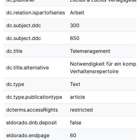
dc.relation.ispartofseries
Arbeit
dc.subject.ddc
300
dc.subject.ddc
650
dc.title
Telemanagement
Notwendigkeit für ein kompl
dc.title.alternative
Verhaltensrepertoire
dc.type
Text
dc.type.publicationtype
article
dcterms.accessRights
restricted
eldorado.dnb.deposit
false
eldorado.endpage
60