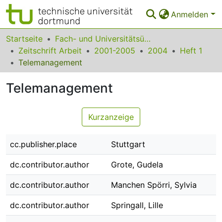
Anmelden
Bereiche & Sammlungen
Startseite
Fach- und Universitätsübergreifendes
Zeitschrift Arbeit
2001-2005
2004
Heft 1
Das gesamte Repositorium
Telemanagement
Statistiken
Telemanagement
FAQ
Kurzanzeige
Leitlinien
Zurück zur Startseite
cc.publisher.place
Stuttgart
dc.contributor.author
Grote, Gudela
dc.contributor.author
Manchen Spörri, Sylvia
dc.contributor.author
Springall, Lille