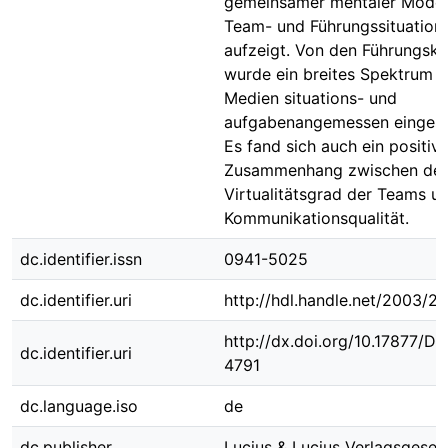
gemeinsamer mentaler Model
Team- und Führungssituation
aufzeigt. Von den Führungskr
wurde ein breites Spektrum a
Medien situations- und
aufgabenangemessen eingese
Es fand sich auch ein positive
Zusammenhang zwischen de
Virtualitätsgrad der Teams u
Kommunikationsqualität.
dc.identifier.issn
0941-5025
dc.identifier.uri
http://hdl.handle.net/2003/2
http://dx.doi.org/10.17877/D
dc.identifier.uri
4791
dc.language.iso
de
dc.publisher
Lucius & Lucius Verlagsgesell