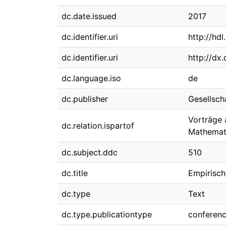
dc.date.issued
2017
dc.identifier.uri
http://hd
dc.identifier.uri
http://dx
dc.language.iso
de
dc.publisher
Gesellsch
Vorträge 
dc.relation.ispartof
Mathemati
dc.subject.ddc
510
dc.title
Empirisch
dc.type
Text
dc.type.publicationtype
conferen