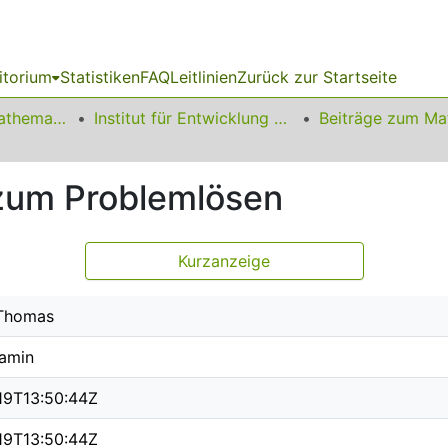
itorium
Statistiken
FAQ
Leitlinien
Zurück zur Startseite
01 Fakultät für Mathematik
Institut für Entwicklung und Erforschung des Mathematikunterrichts
 zum Problemlösen
Kurzanzeige
 Thomas
jamin
19T13:50:44Z
19T13:50:44Z