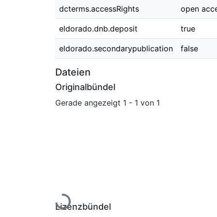
dcterms.accessRights
open acc
eldorado.dnb.deposit
true
eldorado.secondarypublication
false
Dateien
Originalbündel
Gerade angezeigt
1 - 1 von 1
Lade...
Lizenzbündel