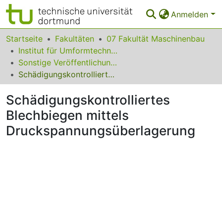
Anmelden
Bereiche & Sammlungen
Startseite
Fakultäten
07 Fakultät Maschinenbau
Institut für Umformtechnik und Leichtbau
Das gesamte Repositorium
Sonstige Veröffentlichungen
Schädigungskontrolliertes Blechbiegen mittels Druckspannungsüberlagerung
Statistiken
Schädigungskontrolliertes
FAQ
Blechbiegen mittels
Leitlinien
Druckspannungsüberlagerung
Zurück zur Startseite