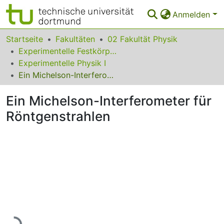
Anmelden
Bereiche & Sammlungen
Startseite
Fakultäten
02 Fakultät Physik
Experimentelle Festkörperphysik
Das gesamte Repositorium
Experimentelle Physik I
Ein Michelson-Interferometer für Röntgenstrahlen
Statistiken
Ein Michelson-Interferometer für
FAQ
Röntgenstrahlen
Leitlinien
Zurück zur Startseite
Lade...