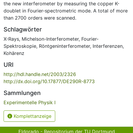
the new interferometer by measuring the copper K-
doublet in Fourier-spectrometric mode. A total of more
than 2700 orders were scanned.
Schlagwörter
X-Rays
,
Michelson-Interferometer
,
Fourier-
Spektroskopie
,
Röntgeninterferometer
,
Interferenzen
,
Kohärenz
URI
http://hdl.handle.net/2003/2326
http://dx.doi.org/10.17877/DE290R-8773
Sammlungen
Experimentelle Physik I
Komplettanzeige
Eldorado - Repositorium der TU Dortmund