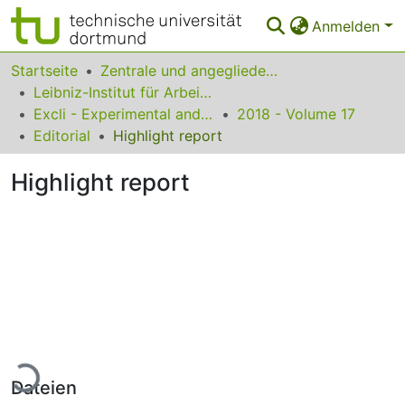
Anmelden
Bereiche & Sammlungen
Startseite
Zentrale und angegliederte Institute
Leibniz-Institut für Arbeitsforschung an der TU Dortmund
Das gesamte Repositorium
Excli - Experimental and Clinical Sciences
2018 - Volume 17
Editorial
Highlight report
Statistiken
Highlight report
FAQ
Leitlinien
Zurück zur Startseite
ade...
Dateien