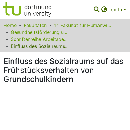
Log In
Communities & Collections
Home
Fakultäten
14 Fakultät für Humanwissenschaften und Theologie
Gesundheitsförderung und Verbraucherbildung
All of Eldorado
Schriftenreihe Arbeitsberichte
Einfluss des Sozialraums auf das Frühstücksverhalten von Grundschulkindern
Statistics
Einfluss des Sozialraums auf das
FAQ
Frühstücksverhalten von
Policy
Grundschulkindern
Back to the Homepage