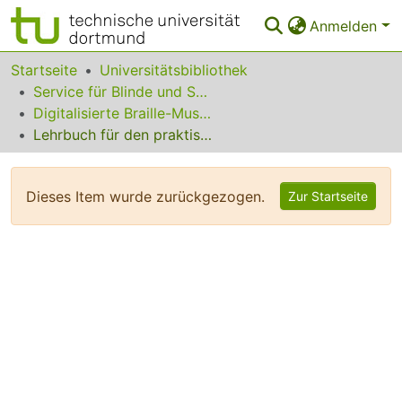
Anmelden
Bereiche & Sammlungen
Startseite
Universitätsbibliothek
Service für Blinde und Sehbehinderte
Das gesamte Repositorium
Digitalisierte Braille-Musik-Matrizen des VzfB
Lehrbuch für den praktischen Klavierbau
Statistiken
FAQ
Dieses Item wurde zurückgezogen.
Zur Startseite
Leitlinien
Zurück zur Startseite