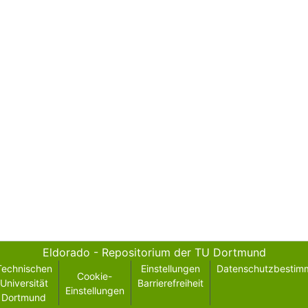
Eldorado - Repositorium der TU Dortmund
Technischen
Einstellungen
Datenschutzbestim
Cookie-
Universität
Barrierefreiheit
Einstellungen
Dortmund