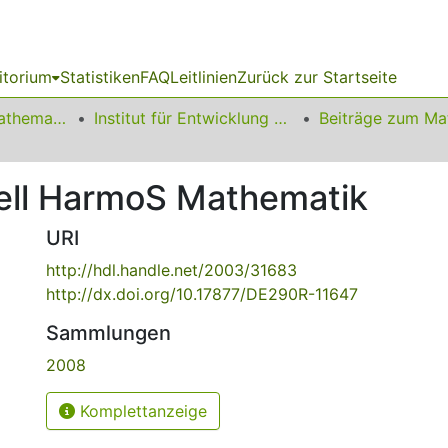
itorium
Statistiken
FAQ
Leitlinien
Zurück zur Startseite
01 Fakultät für Mathematik
Institut für Entwicklung und Erforschung des Mathematikunterrichts
ll HarmoS Mathematik
URI
http://hdl.handle.net/2003/31683
http://dx.doi.org/10.17877/DE290R-11647
Sammlungen
2008
Komplettanzeige