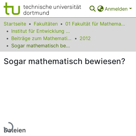
Anmelden
Bereiche & Sammlungen
Startseite
Fakultäten
01 Fakultät für Mathematik
Institut für Entwicklung und Erforschung des Mathematikunterrichts
Das gesamte Repositorium
Beiträge zum Mathematikunterricht
2012
Sogar mathematisch bewiesen?
Statistiken
Sogar mathematisch bewiesen?
FAQ
Leitlinien
Zurück zur Startseite
Lade...
Dateien