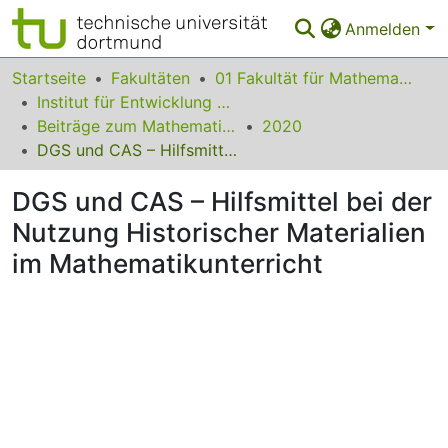
Anmelden
Bereiche & Sammlungen
Startseite
Fakultäten
01 Fakultät für Mathematik
Institut für Entwicklung und Erforschung des Mathematikunterrichts
Das gesamte Repositorium
Beiträge zum Mathematikunterricht
2020
DGS und CAS – Hilfsmittel bei der Nutzung Historischer Materialien im Mathematikunterricht
Statistiken
DGS und CAS – Hilfsmittel bei der
FAQ
Nutzung Historischer Materialien
Leitlinien
im Mathematikunterricht
Zurück zur Startseite