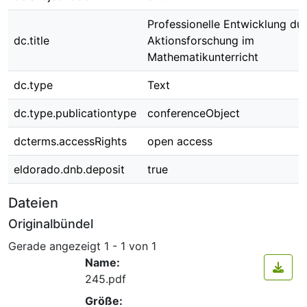
Professionelle Entwicklung du
dc.title
Aktionsforschung im
Mathematikunterricht
dc.type
Text
dc.type.publicationtype
conferenceObject
dcterms.accessRights
open access
eldorado.dnb.deposit
true
Dateien
Originalbündel
Gerade angezeigt
1 - 1 von 1
Name:
245.pdf
Größe: