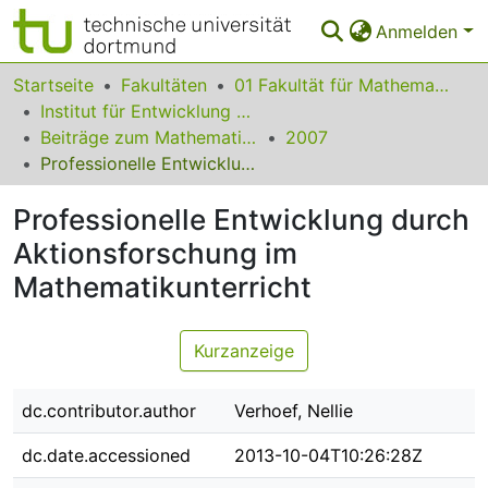
Anmelden
Bereiche & Sammlungen
Startseite
Fakultäten
01 Fakultät für Mathematik
Institut für Entwicklung und Erforschung des Mathematikunterrichts
Das gesamte Repositorium
Beiträge zum Mathematikunterricht
2007
Professionelle Entwicklung durch Aktionsforschung im Mathematikunterricht
Statistiken
Professionelle Entwicklung durch
FAQ
Aktionsforschung im
Leitlinien
Mathematikunterricht
Zurück zur Startseite
Kurzanzeige
dc.contributor.author
Verhoef, Nellie
dc.date.accessioned
2013-10-04T10:26:28Z