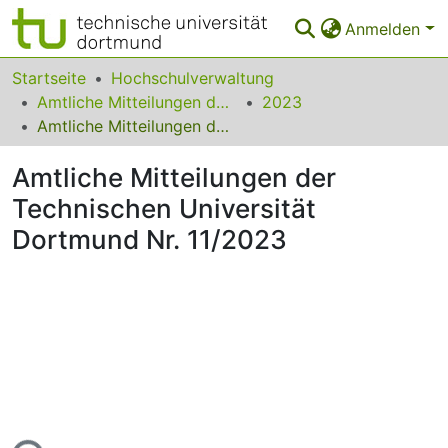
Anmelden
Bereiche & Sammlungen
Startseite
Hochschulverwaltung
Amtliche Mitteilungen der Technischen Universität Dortmund
2023
Das gesamte Repositorium
Amtliche Mitteilungen der Technischen Universität Dortmund Nr. 11/2023
Statistiken
Amtliche Mitteilungen der
FAQ
Technischen Universität
Dortmund Nr. 11/2023
Leitlinien
Zurück zur Startseite