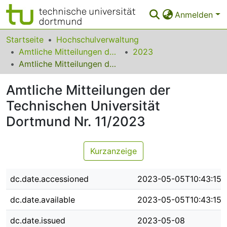
Anmelden
Bereiche & Sammlungen
Startseite
Hochschulverwaltung
Amtliche Mitteilungen der Technischen Universität Dortmund
2023
Das gesamte Repositorium
Amtliche Mitteilungen der Technischen Universität Dortmund Nr. 11/2023
Statistiken
Amtliche Mitteilungen der
FAQ
Technischen Universität
Dortmund Nr. 11/2023
Leitlinien
Zurück zur Startseite
Kurzanzeige
dc.date.accessioned
2023-05-05T10:43:15Z
dc.date.available
2023-05-05T10:43:15Z
dc.date.issued
2023-05-08