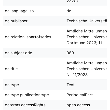
23207
dc.language.iso
de
dc.publisher
Technische Universitä
Amtliche Mitteilungen 
dc.relation.ispartofseries
Technischen Universitä
Dortmund;2023; 11
dc.subject.ddc
080
Amtliche Mitteilungen 
dc.title
Technischen Universit
Nr. 11/2023
dc.type
Text
dc.type.publicationtype
PeriodicalPart
dcterms.accessRights
open access