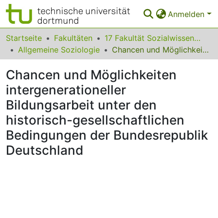
Anmelden
Bereiche & Sammlungen
Startseite
Fakultäten
17 Fakultät Sozialwissenschaften
Allgemeine Soziologie
Chancen und Möglichkeiten intergenerationeller Bildungsarbeit unter den historisch-gesellschaftlichen Bedingungen der Bundesrepublik Deutschland
Das gesamte Repositorium
Chancen und Möglichkeiten
Statistiken
intergenerationeller
FAQ
Bildungsarbeit unter den
Leitlinien
historisch-gesellschaftlichen
Bedingungen der Bundesrepublik
Zurück zur Startseite
Deutschland