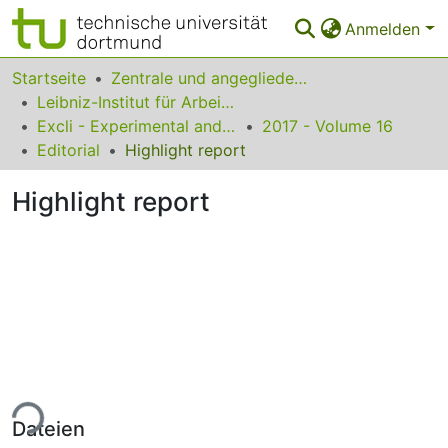
Anmelden
Bereiche & Sammlungen
Startseite
Zentrale und angegliederte Institute
Leibniz-Institut für Arbeitsforschung an der TU Dortmund
Das gesamte Repositorium
Excli - Experimental and Clinical Sciences
2017 - Volume 16
Editorial
Highlight report
Statistiken
Highlight report
FAQ
Leitlinien
Zurück zur Startseite
ade...
Dateien